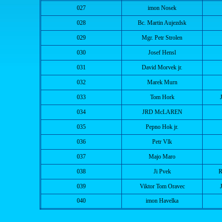
027
imon Nosek
028
Bc. Martin Aujezdsk
029
Mgr. Petr Strolen
030
Josef Hensl
031
David Morvek jr.
032
Marek Murn
033
Tom Hork
034
JRD McLAREN
035
Pepno Hok jr.
036
Petr Vlk
037
Majo Maro
038
Ji Pvek
R
039
Viktor Tom Oravec
040
imon Havelka