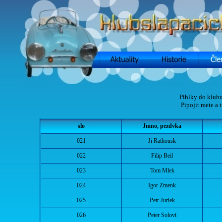
Pihlky do klubu
Pipojit mete a 
slo
Jmno, pezdvka
021
Ji Rathousk
022
Filip Beil
023
Tom Mlek
024
Igor Zmenk
025
Petr Juriek
026
Peter Solovi