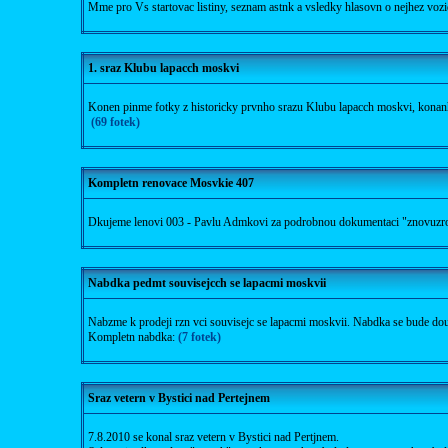
Mme pro Vs startovac listiny, seznam astnk a vsledky hlasovn o nejhez voz
1. sraz Klubu lapacch moskvi
Konen pinme fotky z historicky prvnho srazu Klubu lapacch moskvi, konanh
(69 fotek)
Kompletn renovace Mosvkie 407
Dkujeme lenovi 003 - Pavlu Admkovi za podrobnou dokumentaci "znovuzroz
Nabdka pedmt souvisejcch se lapacmi moskvii
Nabzme k prodeji rzn vci souvisejc se lapacmi moskvii. Nabdka se bude dou
Kompletn nabdka:
(7 fotek)
Sraz vetern v Bystici nad Pertejnem
7.8.2010 se konal sraz vetern v Bystici nad Pertjnem.