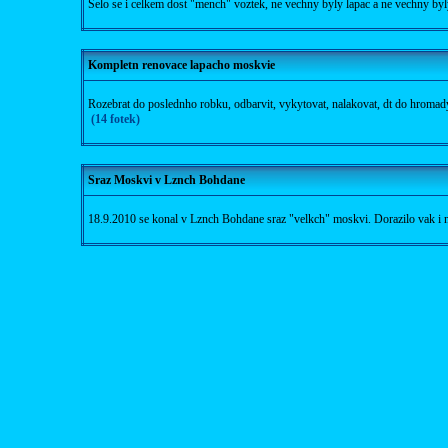
Selo se i celkem dost "mench" voztek, ne vechny byly lapac a ne vechny byly 
Kompletn renovace lapacho moskvie
Rozebrat do poslednho robku, odbarvit, vykytovat, nalakovat, dt do hromad
(14 fotek)
Sraz Moskvi v Lznch Bohdane
18.9.2010 se konal v Lznch Bohdane sraz "velkch" moskvi. Dorazilo vak i n