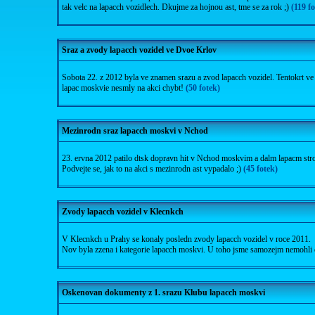
tak velc na lapacch vozidlech. Dkujme za hojnou ast, tme se za rok ;)
(119 f
Sraz a zvody lapacch vozidel ve Dvoe Krlov
Sobota 22. z 2012 byla ve znamen srazu a zvod lapacch vozidel. Tentokrt 
lapac moskvie nesmly na akci chybt!
(50 fotek)
Mezinrodn sraz lapacch moskvi v Nchod
23. ervna 2012 patilo dtsk dopravn hit v Nchod moskvim a dalm lapacm str
Podvejte se, jak to na akci s mezinrodn ast vypadalo ;)
(45 fotek)
Zvody lapacch vozidel v Klecnkch
V Klecnkch u Prahy se konaly posledn zvody lapacch vozidel v roce 2011.
Nov byla zzena i kategorie lapacch moskvi. U toho jsme samozejm nemohli
Oskenovan dokumenty z 1. srazu Klubu lapacch moskvi