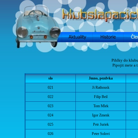
Pihlky do klubu
Pipojit mete a 
slo
Jmno, pezdvka
021
Ji Rathousk
022
Filip Beil
023
Tom Mlek
024
Igor Zmenk
025
Petr Juriek
026
Peter Solovi