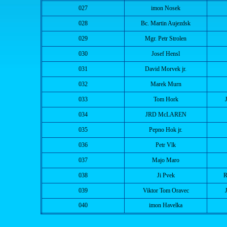
027
imon Nosek
028
Bc. Martin Aujezdsk
029
Mgr. Petr Strolen
030
Josef Hensl
031
David Morvek jr.
032
Marek Murn
033
Tom Hork
034
JRD McLAREN
035
Pepno Hok jr.
036
Petr Vlk
037
Majo Maro
038
Ji Pvek
R
039
Viktor Tom Oravec
040
imon Havelka