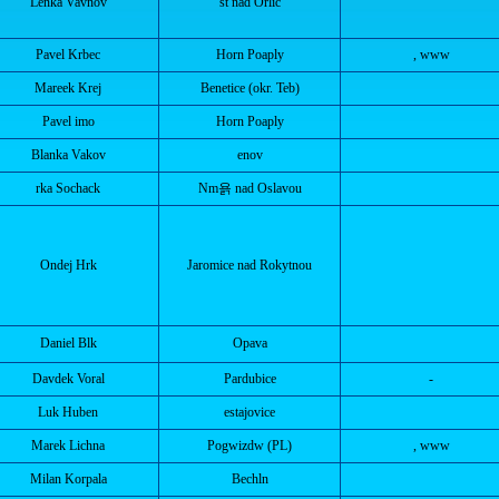
Lenka Vavnov
st nad Orlic
Pavel Krbec
Horn Poaply
, www
Mareek Krej
Benetice (okr. Teb)
Pavel imo
Horn Poaply
Blanka Vakov
enov
rka Sochack
Nm욝 nad Oslavou
Ondej Hrk
Jaromice nad Rokytnou
Daniel Blk
Opava
Davdek Voral
Pardubice
-
Luk Huben
estajovice
Marek Lichna
Pogwizdw (PL)
, www
Milan Korpala
Bechln