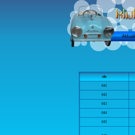
slo
041
042
043
044
045